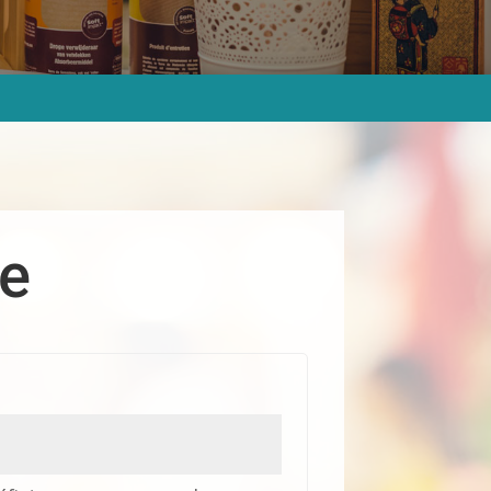
re
oire