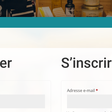
er
S’inscri
Obligat
Adresse e-mail
*