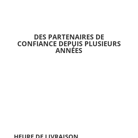
variations.
Les
options
peuvent
être
DES PARTENAIRES DE
choisies
CONFIANCE DEPUIS PLUSIEURS
sur
ANNÉES
la
page
du
produit
HEURE DE LIVRAISON