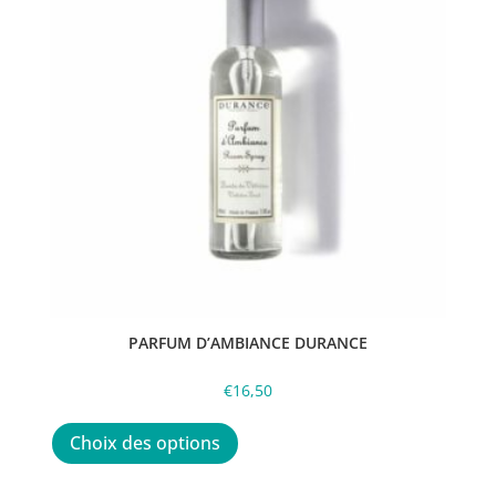
PARFUM D’AMBIANCE DURANCE
€
16,50
Ce
produit
Choix des options
a
plusieurs