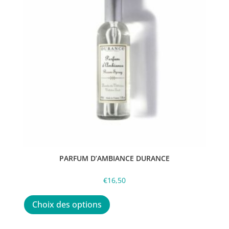
PARFUM D’AMBIANCE DURANCE
€
16,50
Ce
produit
Choix des options
a
plusieurs