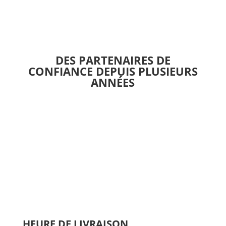
variations.
Les
options
peuvent
être
DES PARTENAIRES DE
choisies
CONFIANCE DEPUIS PLUSIEURS
sur
ANNÉES
la
page
du
produit
HEURE DE LIVRAISON