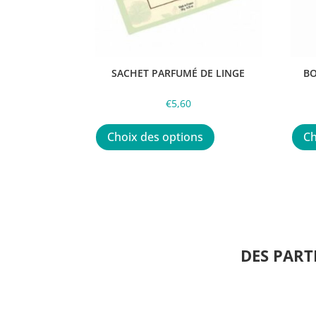
SACHET PARFUMÉ DE LINGE
BO
€
5,60
Ce
produit
Choix des options
Ch
a
plusieurs
variations.
Les
options
peuvent
être
DES PART
choisies
sur
la
page