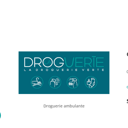
du
produit
Droguerie ambulante