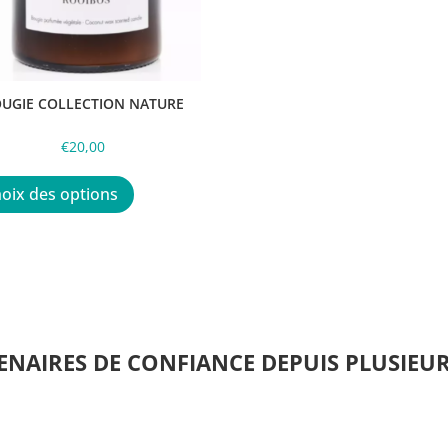
UGIE COLLECTION NATURE
€
20,00
Ce
produit
oix des options
a
plusieurs
variations.
Les
options
peuvent
être
ENAIRES DE CONFIANCE DEPUIS PLUSIEU
choisies
sur
la
page