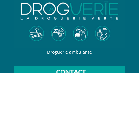
Droguerie ambulante
CONTACT
06 66 55 95 38
dorothee@ladroguerieverte.com
SUR LES RÉSEAUX