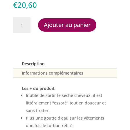
€
20,60
quantité
Ajouter au panier
de
Turban
sèche-
cheveux
Description
Informations complémentaires
Les + du produit
Inutile de sortir le sèche cheveux, il est
littéralement "essoré" tout en douceur et
sans frotter.
Plus une goutte d'eau sur les vêtements
une fois le turban retiré.