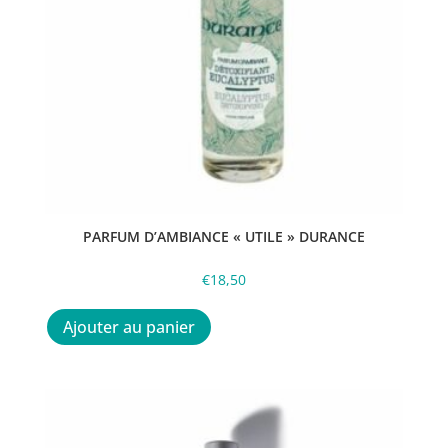
la
page
du
produit
PARFUM D’AMBIANCE « UTILE » DURANCE
€
18,50
Ajouter au panier