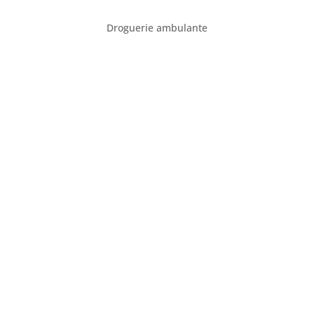
Droguerie ambulante
CONTACT
06 66 55 95 38
dorothee@ladroguerieverte.com
SUR LES RÉSEAUX