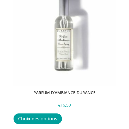
PARFUM D’AMBIANCE DURANCE
€
16,50
Ce
produit
Choix des options
a