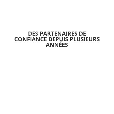
plusieurs
variations.
Les
options
peuvent
être
DES PARTENAIRES DE
choisies
CONFIANCE DEPUIS PLUSIEURS
sur
ANNÉES
la
page
du
produit