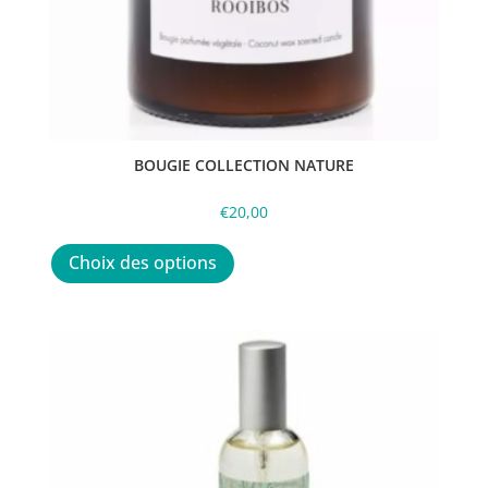
BOUGIE COLLECTION NATURE
€
20,00
Ce
produit
Choix des options
a
plusieurs
variations.
Les
options
peuvent
être
choisies
sur