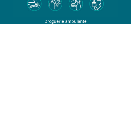
Droguerie ambulante
CONTACT
06 66 55 95 38
dorothee@ladroguerieverte.com
SUR LES RÉSEAUX